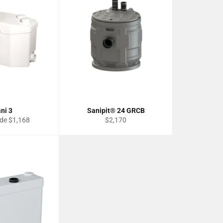
ni 3
Sanipit® 24 GRCB
Prix
 de $1,168
$2,170
régulier