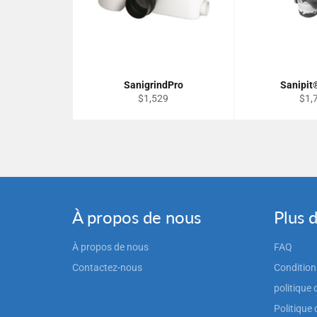
SanigrindPro
Sanipit
Prix
Prix
$1,529
$1,
régulier
régu
À propos de nous
Plus 
À propos de nous
FAQ
Contactez-nous
Conditions
politique 
Politique 