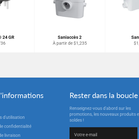
® 24 GR
Saniaccès 2
San
Pri
736
À partir de $1,235
$1
lier
rég
d'informations
Rester dans la boucle
Renseignez-vous d'abord sur les
promotions, les nouveaux produits e
 d'utilisation
soldes !
de confidentialité
de livraison